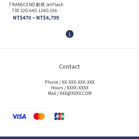
TRANSCEND 創見 JetFlash
730 32G 64G 128G 256G
512G USB 3.1 Gen1 高速介
NT$470 ~ NT$4,799
面隨身碟 JF730系列
1
Contact
Phone / XX-XXX-XXX-XXX
Hours / XXXX-XXXX
Mail / XXX@XXXX.COM