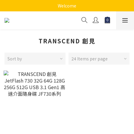
Welcome
TRANSCEND 創見
Sort by
24 Items per page