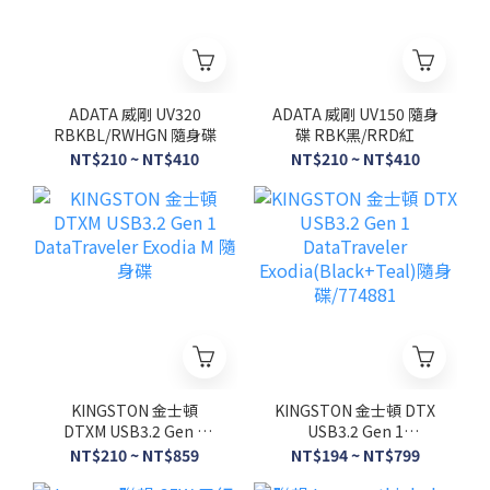
ADATA 威剛 UV320
ADATA 威剛 UV150 隨身
RBKBL/RWHGN 隨身碟
碟 RBK黑/RRD紅
NT$210 ~ NT$410
NT$210 ~ NT$410
KINGSTON 金士頓
KINGSTON 金士頓 DTX
DTXM USB3.2 Gen 1
USB3.2 Gen 1
DataTraveler Exodia M
DataTraveler
NT$210 ~ NT$859
NT$194 ~ NT$799
隨身碟
Exodia(Black+Teal)隨身