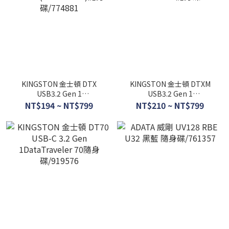
KINGSTON 金士頓 DTX
KINGSTON 金士頓 DTXM
USB3.2 Gen 1
USB3.2 Gen 1
DataTraveler
DataTraveler Exodia M 隨
NT$194 ~ NT$799
NT$210 ~ NT$799
Exodia(Black+Teal)隨身
身碟
碟/774881