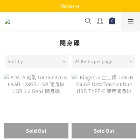
Welcome
隨身碟
Sort by
24 Items per page
Sold Out
Sold Out