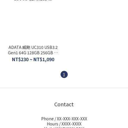
ADATA 威剛 UC310 USB3.2
Gen1 64G 128GB 256GB 旋
轉隨身碟
NT$230 ~ NT$1,090
1
Contact
Phone / XX-XXX-XXX-XXX
Hours / XXXX-XXXX