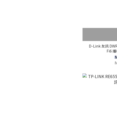
D-Link 友訊 DWR
Fi6