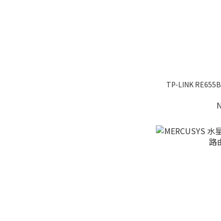
TP-LINK RE655BE BE11000 三頻 Wi-Fi 7 訊