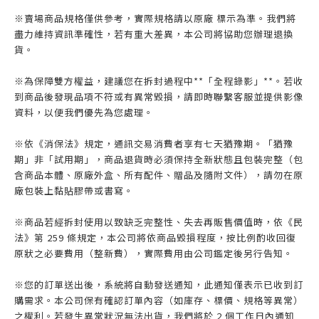
※賣場商品規格僅供參考，實際規格請以原廠 標示為準。我們將
盡力維持資訊準確性，若有重大差異，本公司將協助您辦理退換
貨。
※為保障雙方權益，建議您在拆封過程中**「全程錄影」**。若收
到商品後發現品項不符或有異常毀損，請即時聯繫客服並提供影像
資料，以便我們優先為您處理。
※依《消保法》規定，通訊交易消費者享有七天猶豫期。「猶豫
期」非「試用期」，商品退貨時必須保持全新狀態且包裝完整（包
含商品本體、原廠外盒、所有配件、贈品及隨附文件），請勿在原
廠包裝上黏貼膠帶或書寫。
※商品若經拆封使用以致缺乏完整性、失去再販售價值時，依《民
法》第 259 條規定，本公司將依商品毀損程度，按比例酌收回復
原狀之必要費用（整新費），實際費用由公司鑑定後另行告知。
※您的訂單送出後，系統將自動發送通知，此通知僅表示已收到訂
購需求。本公司保有確認訂單內容（如庫存、標價、規格等異常）
之權利。若發生異常狀況無法出貨，我們將於 2 個工作日內通知