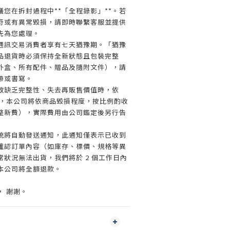
您在拆封過程中**「全程錄影」**。若
符或有異常毀損，請即時聯繫客服並提供
先為您處理。
通訊交易消費者享有七天猶豫期。「猶豫
品退貨時必須保持全新狀態且包裝完整
外盒、所有配件、贈品及隨附文件），請
帶或書寫。
致缺乏完整性、失去再販售價值時，依
規定，本公司將依商品毀損程度，按比例酌收
整新費），實際費用由公司鑑定後另行告
統將自動發送通知，此通知僅表示已收到
確認訂單內容（如庫存、標價、規格等異
狀況無法出貨，我們將於 2 個工作日內
本公司將全額退款。
， 謝謝。