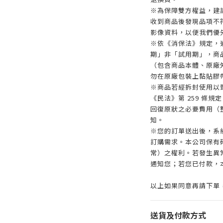
※為保障雙方權益，建議
收到商品後發現品項不
影像資料，以便我們優
※依《消保法》規定，
期」非「試用期」，商
（包含商品本體、原廠
勿在原廠包裝上黏貼膠
※商品若經拆封使用以
《民法》第 259 條
回復原狀之必要費用（
知。
※您的訂單送出後，系
訂購需求。本公司保有
常）之權利。若發生異常
通知您；若您已付款，
以上如果同意再請下單
送貨及付款方式