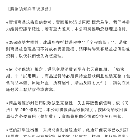
【購物須知與售後服務】
※賣場商品規格僅供參考，實際規格請以原廠 標示為準。我們將盡
力維持資訊準確性，若有重大差異，本公司將協助您辦理退換貨。
※為保障雙方權益，建議您在拆封過程中**「全程錄影」**。若收
到商品後發現品項不符或有異常毀損，請即時聯繫客服並提供影像
資料，以便我們優先為您處理。
※依《消保法》規定，通訊交易消費者享有七天猶豫期。「猶豫
期」非「試用期」，商品退貨時必須保持全新狀態且包裝完整（包
含商品本體、原廠外盒、所有配件、贈品及隨附文件），請勿在原
廠包裝上黏貼膠帶或書寫。
※商品若經拆封使用以致缺乏完整性、失去再販售價值時，依《民
法》第 259 條規定，本公司將依商品毀損程度，按比例酌收回復
原狀之必要費用（整新費），實際費用由公司鑑定後另行告知。
※您的訂單送出後，系統將自動發送通知，此通知僅表示已收到訂
購需求。本公司保有確認訂單內容（如庫存、標價、規格等異常）