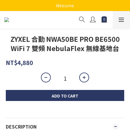
Welcome
ZYXEL 合勤 NWA50BE PRO BE6500
WiFi 7 雙頻 NebulaFlex 無線基地台
NT$4,880
ADD TO CART
DESCRIPTION