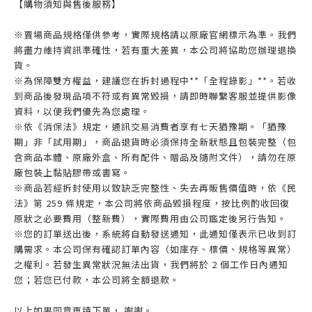
【購物須知與售後服務】
※賣場商品規格僅供參考，實際規格請以原廠官網標示為準。我們
將盡力維持資訊準確性，若有重大差異，本公司將協助您辦理退換
貨。
※為保障雙方權益，建議您在拆封過程中**「全程錄影」**。若收
到商品後發現品項不符或有異常毀損，請即時聯繫客服並提供影像
資料，以便我們優先為您處理。
※依《消保法》規定，通訊交易消費者享有七天猶豫期。「猶豫
期」非「試用期」，商品退貨時必須保持全新狀態且包裝完整（包
含商品本體、原廠外盒、所有配件、贈品及隨附文件），請勿在原
廠包裝上黏貼膠帶或書寫。
※商品若經拆封使用以致缺乏完整性、失去再販售價值時，依《民
法》第 259 條規定，本公司將依商品毀損程度，按比例酌收回復
原狀之必要費用（整新費），實際費用由公司鑑定後另行告知。
※您的訂單送出後，系統將自動發送通知，此通知僅表示已收到訂
購需求。本公司保有確認訂單內容（如庫存、標價、規格等異常）
之權利。若發生異常狀況無法出貨，我們將於 2 個工作日內通知
您；若您已付款，本公司將全額退款。
以上如果同意再請下單， 謝謝。