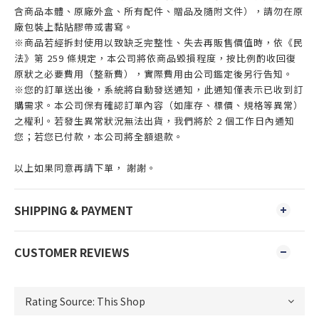
含商品本體、原廠外盒、所有配件、贈品及隨附文件），請勿在原
廠包裝上黏貼膠帶或書寫。
※商品若經拆封使用以致缺乏完整性、失去再販售價值時，依《民
法》第 259 條規定，本公司將依商品毀損程度，按比例酌收回復
原狀之必要費用（整新費），實際費用由公司鑑定後另行告知。
※您的訂單送出後，系統將自動發送通知，此通知僅表示已收到訂
購需求。本公司保有確認訂單內容（如庫存、標價、規格等異常）
之權利。若發生異常狀況無法出貨，我們將於 2 個工作日內通知
您；若您已付款，本公司將全額退款。
以上如果同意再請下單， 謝謝。
SHIPPING & PAYMENT
CUSTOMER REVIEWS