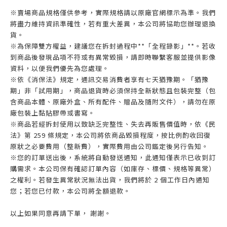
※賣場商品規格僅供參考，實際規格請以原廠官網標示為準。我們
將盡力維持資訊準確性，若有重大差異，本公司將協助您辦理退換
貨。
※為保障雙方權益，建議您在拆封過程中**「全程錄影」**。若收
到商品後發現品項不符或有異常毀損，請即時聯繫客服並提供影像
資料，以便我們優先為您處理。
※依《消保法》規定，通訊交易消費者享有七天猶豫期。「猶豫
期」非「試用期」，商品退貨時必須保持全新狀態且包裝完整（包
含商品本體、原廠外盒、所有配件、贈品及隨附文件），請勿在原
廠包裝上黏貼膠帶或書寫。
※商品若經拆封使用以致缺乏完整性、失去再販售價值時，依《民
法》第 259 條規定，本公司將依商品毀損程度，按比例酌收回復
原狀之必要費用（整新費），實際費用由公司鑑定後另行告知。
※您的訂單送出後，系統將自動發送通知，此通知僅表示已收到訂
購需求。本公司保有確認訂單內容（如庫存、標價、規格等異常）
之權利。若發生異常狀況無法出貨，我們將於 2 個工作日內通知
您；若您已付款，本公司將全額退款。
以上如果同意再請下單， 謝謝。