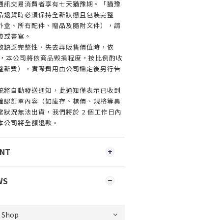
通訊交易消費者享有七天猶豫期。「猶豫
品退貨時必須保持全新狀態且包裝完整
外盒、所有配件、贈品及隨附文件），請
帶或書寫。
致缺乏完整性、失去再販售價值時，依
規定，本公司將依商品毀損程度，按比例酌收
整新費），實際費用由公司鑑定後另行告
統將自動發送通知，此通知僅表示已收到
確認訂單內容（如庫存、標價、規格等異
狀況無法出貨，我們將於 2 個工作日內
本公司將全額退款。
ENT
WS