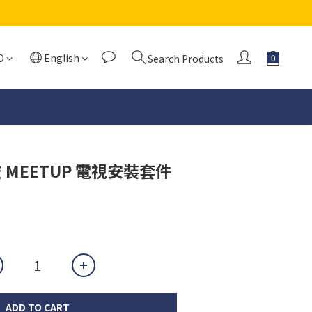
D
English
Search Products
羅技 MEETUP 電視安裝套件
ADD TO CART