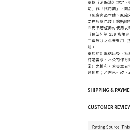
※依《消保法》規定，
期」非「試用期」，商
（包含商品本體、原廠
勿在原廠包裝上黏貼膠
※商品若經拆封使用以
《民法》第 259 條
回復原狀之必要費用（
知。
※您的訂單送出後，系
訂購需求。本公司保有
常）之權利。若發生異常
通知您；若您已付款，
SHIPPING & PAYM
CUSTOMER REVIE