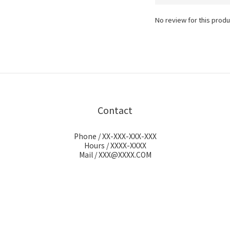
No review for this produ
Contact
Phone / XX-XXX-XXX-XXX
Hours / XXXX-XXXX
Mail / XXX@XXXX.COM