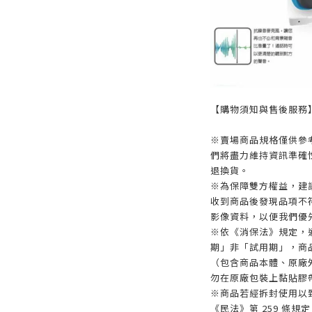
【購物須知與售後服務
※賣場商品規格僅供參
們將盡力維持資訊準確
退換貨。
※為保障雙方權益，建議
收到商品後發現品項不
影像資料，以便我們優
※依《消保法》規定，
期」非「試用期」，商
（包含商品本體、原廠
勿在原廠包裝上黏貼膠
※商品若經拆封使用以
《民法》第 259 條