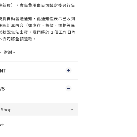
整新費），實際費用由公司鑑定後另行告
統將自動發送通知，此通知僅表示已收到
確認訂單內容（如庫存、標價、規格等異
狀況無法出貨，我們將於 2 個工作日內
本公司將全額退款。
， 謝謝。
ENT
WS
ct