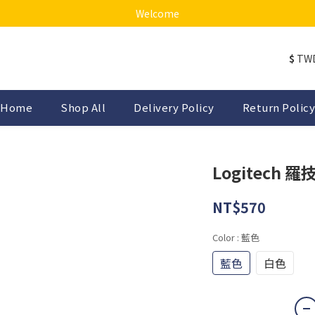
Welcome
$
TW
Home
Shop All
Delivery Policy
Return Policy
Logitech 
NT$570
Color
: 藍色
藍色
白色