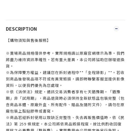
DESCRIPTION
【購物須知與售後服務】
※賣場商品規格僅供參考，實際規格請以原廠官網標示為準。我們
將盡力維持資訊準確性，若有重大差異，本公司將協助您辦理退換
貨。
※為保障雙方權益，建議您在拆封過程中**「全程錄影」**。若收
到商品後發現品項不符或有異常毀損，請即時聯繫客服並提供影像
資料，以便我們優先為您處理。
※依《消保法》規定，通訊交易消費者享有七天猶豫期。「猶豫
期」非「試用期」，商品退貨時必須保持全新狀態且包裝完整（包
含商品本體、原廠外盒、所有配件、贈品及隨附文件），請勿在原
廠包裝上黏貼膠帶或書寫。
※商品若經拆封使用以致缺乏完整性、失去再販售價值時，依《民
法》第 259 條規定，本公司將依商品毀損程度，按比例酌收回復
原狀之必要費用（整新費），實際費用由公司鑑定後另行告知。