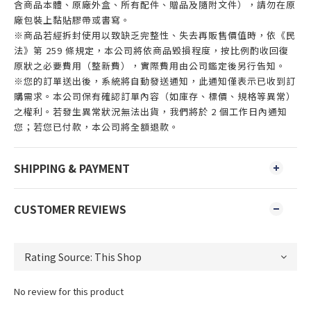
含商品本體、原廠外盒、所有配件、贈品及隨附文件），請勿在原
廠包裝上黏貼膠帶或書寫。
※商品若經拆封使用以致缺乏完整性、失去再販售價值時，依《民
法》第 259 條規定，本公司將依商品毀損程度，按比例酌收回復
原狀之必要費用（整新費），實際費用由公司鑑定後另行告知。
※您的訂單送出後，系統將自動發送通知，此通知僅表示已收到訂
購需求。本公司保有確認訂單內容（如庫存、標價、規格等異常）
之權利。若發生異常狀況無法出貨，我們將於 2 個工作日內通知
您；若您已付款，本公司將全額退款。
SHIPPING & PAYMENT
CUSTOMER REVIEWS
No review for this product