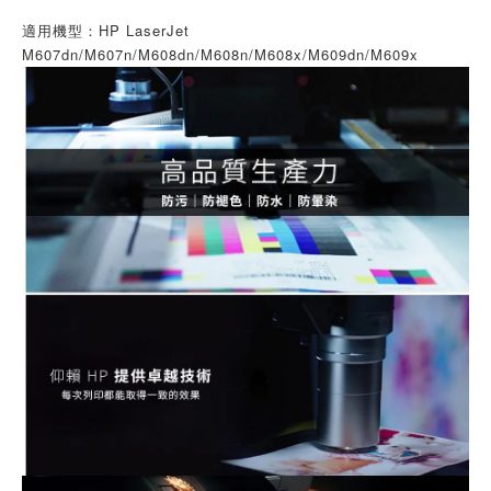
適用機型：HP LaserJet
M607dn/M607n/M608dn/M608n/M608x/M609dn/M609x