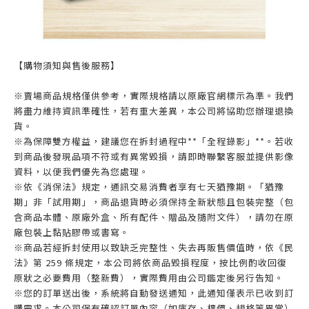
【購物須知與售後服務】
※賣場商品規格僅供參考，實際規格請以原廠官網標示為準。我們
將盡力維持資訊準確性，若有重大差異，本公司將協助您辦理退換
貨。
※為保障雙方權益，建議您在拆封過程中**「全程錄影」**。若收
到商品後發現品項不符或有異常毀損，請即時聯繫客服並提供影像
資料，以便我們優先為您處理。
※依《消保法》規定，通訊交易消費者享有七天猶豫期。「猶豫
期」非「試用期」，商品退貨時必須保持全新狀態且包裝完整（包
含商品本體、原廠外盒、所有配件、贈品及隨附文件），請勿在原
廠包裝上黏貼膠帶或書寫。
※商品若經拆封使用以致缺乏完整性、失去再販售價值時，依《民
法》第 259 條規定，本公司將依商品毀損程度，按比例酌收回復
原狀之必要費用（整新費），實際費用由公司鑑定後另行告知。
※您的訂單送出後，系統將自動發送通知，此通知僅表示已收到訂
購需求。本公司保有確認訂單內容（如庫存、標價、規格等異常）