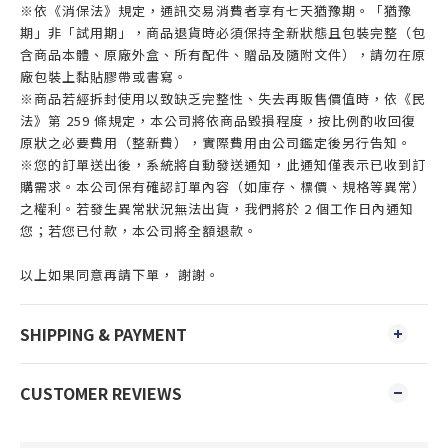
※依《消保法》規定，通訊交易消費者享有七天猶豫期。「猶豫
期」非「試用期」，商品退貨時必須保持全新狀態且包裝完整（包
含商品本體、原廠外盒、所有配件、贈品及隨附文件），請勿在原
廠包裝上黏貼膠帶或書寫。
※商品若經拆封使用以致缺乏完整性、失去再販售價值時，依《民
法》第 259 條規定，本公司將依商品毀損程度，按比例酌收回復
原狀之必要費用（整新費），實際費用由公司鑑定後另行告知。
※您的訂單送出後，系統將自動發送通知，此通知僅表示已收到訂
購需求。本公司保有確認訂單內容（如庫存、標價、規格等異常）
之權利。若發生異常狀況無法出貨，我們將於 2 個工作日內通知
您；若您已付款，本公司將全額退款。
以上如果同意再請下單， 謝謝。
SHIPPING & PAYMENT
CUSTOMER REVIEWS