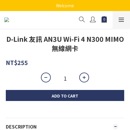
Welcome
D-Link 友訊 AN3U Wi-Fi 4 N300 MIMO
無線網卡
NT$255
ADD TO CART
DESCRIPTION