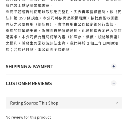
廠包裝上黏貼膠帶或書寫。
※商品若經拆封使用以致缺乏完整性、失去再販售價值時，依《民
法》第 259 條規定，本公司將依商品毀損程度，按比例酌收回復
原狀之必要費用（整新費），實際費用由公司鑑定後另行告知。
※您的訂單送出後，系統將自動發送通知，此通知僅表示已收到訂
購需求。本公司保有確認訂單內容（如庫存、標價、規格等異常）
之權利。若發生異常狀況無法出貨，我們將於 2 個工作日內通知
您；若您已付款，本公司將全額退款。
SHIPPING & PAYMENT
CUSTOMER REVIEWS
No review for this product