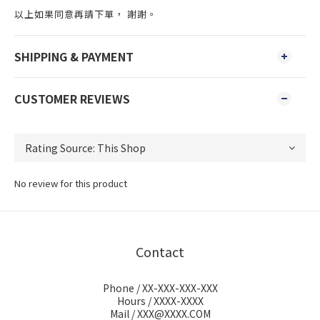
以上如果同意再請下單， 謝謝。
SHIPPING & PAYMENT
CUSTOMER REVIEWS
No review for this product
Contact
Phone / XX-XXX-XXX-XXX
Hours / XXXX-XXXX
Mail / XXX@XXXX.COM