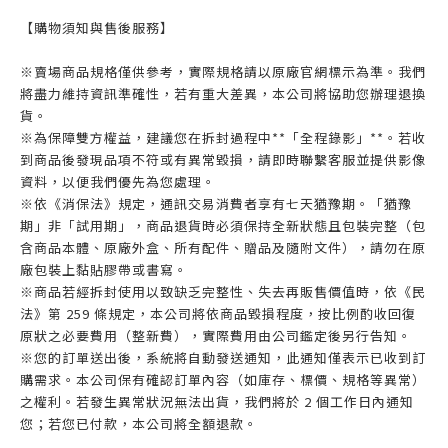
【購物須知與售後服務】
※賣場商品規格僅供參考，實際規格請以原廠官網標示為準。我們
將盡力維持資訊準確性，若有重大差異，本公司將協助您辦理退換
貨。
※為保障雙方權益，建議您在拆封過程中**「全程錄影」**。若收
到商品後發現品項不符或有異常毀損，請即時聯繫客服並提供影像
資料，以便我們優先為您處理。
※依《消保法》規定，通訊交易消費者享有七天猶豫期。「猶豫
期」非「試用期」，商品退貨時必須保持全新狀態且包裝完整（包
含商品本體、原廠外盒、所有配件、贈品及隨附文件），請勿在原
廠包裝上黏貼膠帶或書寫。
※商品若經拆封使用以致缺乏完整性、失去再販售價值時，依《民
法》第 259 條規定，本公司將依商品毀損程度，按比例酌收回復
原狀之必要費用（整新費），實際費用由公司鑑定後另行告知。
※您的訂單送出後，系統將自動發送通知，此通知僅表示已收到訂
購需求。本公司保有確認訂單內容（如庫存、標價、規格等異常）
之權利。若發生異常狀況無法出貨，我們將於 2 個工作日內通知
您；若您已付款，本公司將全額退款。