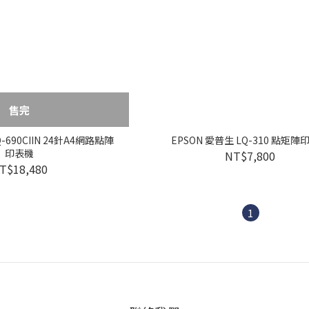
售完
Q-690CIIN 24針A4網路點陣
EPSON 愛普生 LQ-310 點矩陣
印表機
NT$7,800
T$18,480
1