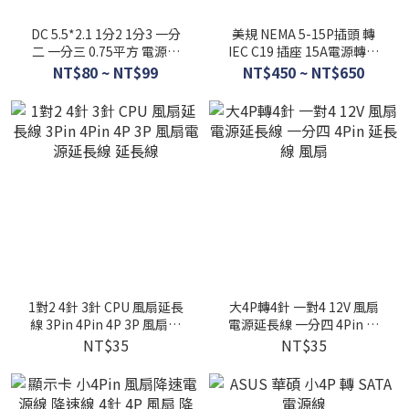
DC 5.5*2.1 1分2 1分3 一分
美規 NEMA 5-15P插頭 轉
二 一分三 0.75平方 電源線
IEC C19 插座 15A電源轉接
分接線 直流 DC 監視 監控
線 純銅12AWG 伺服器 UPS
NT$80 ~ NT$99
NT$450 ~ NT$650
機櫃
1對2 4針 3針 CPU 風扇延長
大4P轉4針 一對4 12V 風扇
線 3Pin 4Pin 4P 3P 風扇電
電源延長線 一分四 4Pin 延
源延長線 延長線
長線 風扇
NT$35
NT$35