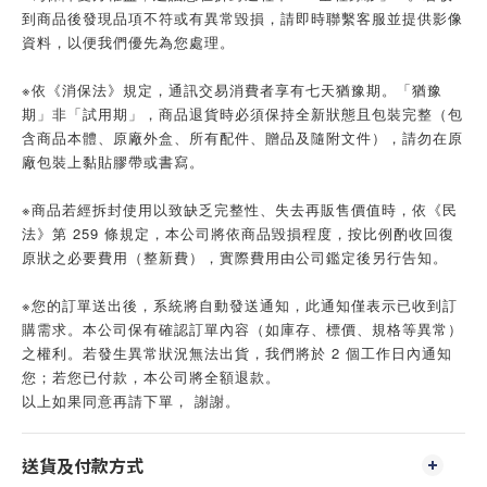
到商品後發現品項不符或有異常毀損，請即時聯繫客服並提供影像
資料，以便我們優先為您處理。
※依《消保法》規定，通訊交易消費者享有七天猶豫期。「猶豫
期」非「試用期」，商品退貨時必須保持全新狀態且包裝完整（包
含商品本體、原廠外盒、所有配件、贈品及隨附文件），請勿在原
廠包裝上黏貼膠帶或書寫。
※商品若經拆封使用以致缺乏完整性、失去再販售價值時，依《民
法》第 259 條規定，本公司將依商品毀損程度，按比例酌收回復
原狀之必要費用（整新費），實際費用由公司鑑定後另行告知。
※您的訂單送出後，系統將自動發送通知，此通知僅表示已收到訂
購需求。本公司保有確認訂單內容（如庫存、標價、規格等異常）
之權利。若發生異常狀況無法出貨，我們將於 2 個工作日內通知
您；若您已付款，本公司將全額退款。
以上如果同意再請下單， 謝謝。
送貨及付款方式