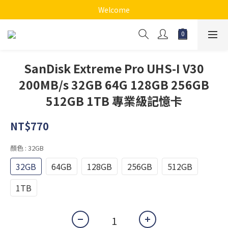
Welcome
SanDisk Extreme Pro UHS-I V30
200MB/s 32GB 64G 128GB 256GB
512GB 1TB 專業級記憶卡
NT$770
顏色
: 32GB
32GB
64GB
128GB
256GB
512GB
1TB