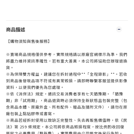
商品描述
【購物須知與售後服務】
※賣場商品規格僅供參考，實際規格請以原廠官網標示為準。我們
將盡力維持資訊準確性，若有重大差異，本公司將協助您辦理退換
貨。
※為保障雙方權益，建議您在拆封過程中**「全程錄影」**。若收
到商品後發現品項不符或有異常毀損，請即時聯繫客服並提供影像
資料，以便我們優先為您處理。
※依《消保法》規定，通訊交易消費者享有七天猶豫期。「猶豫
期」非「試用期」，商品退貨時必須保持全新狀態且包裝完整（包
含商品本體、原廠外盒、所有配件、贈品及隨附文件），請勿在原
廠包裝上黏貼膠帶或書寫。
※商品若經拆封使用以致缺乏完整性、失去再販售價值時，依《民
法》第 259 條規定，本公司將依商品毀損程度，按比例酌收回復
原狀之必要費用（整新費），實際費用由公司鑑定後另行告知。