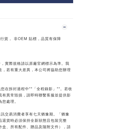
授權行貨， 非OEM 貼標，品質有保障
】
考，實際規格請以原廠官網標示為準。我
性，若有重大差異，本公司將協助您辦理
您在拆封過程中**「全程錄影」**。若收
或有異常毀損，請即時聯繫客服並提供影
為您處理。
通訊交易消費者享有七天猶豫期。「猶豫
品退貨時必須保持全新狀態且包裝完整
外盒、所有配件、贈品及隨附文件），請