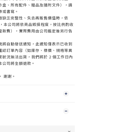
外盒、所有配件、贈品及隨附文件），請
帶或書寫。
致缺乏完整性、失去再販售價值時，依
規定，本公司將依商品毀損程度，按比例酌收
整新費），實際費用由公司鑑定後另行告
統將自動發送通知，此通知僅表示已收到
確認訂單內容（如庫存、標價、規格等異
狀況無法出貨，我們將於 2 個工作日內
本公司將全額退款。
， 謝謝。