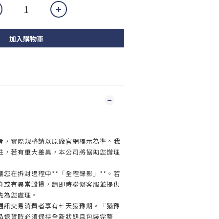
加入購物車
】
考，實際規格請以原廠官網標示為準。我
性，若有重大差異，本公司將協助您辦理
您在拆封過程中**「全程錄影」**。若
符或有異常毀損，請即時聯繫客服並提供
先為您處理。
通訊交易消費者享有七天猶豫期。「猶豫
品退貨時必須保持全新狀態且包裝完整