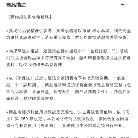
商品描述
【購物須知與售後服務】
※賣場商品規格僅供參考，實際規格請以原廠 標示為準。我們將盡
力維持資訊準確性，若有重大差異，本公司將協助您辦理退換貨。
※為保障雙方權益，建議您在拆封過程中**「全程錄影」**。若收
到商品後發現品項不符或有異常毀損，請即時聯繫客服並提供影像
資料，以便我們優先為您處理。
※依《消保法》規定，通訊交易消費者享有七天猶豫期。「猶豫
期」非「試用期」，商品退貨時必須保持全新狀態且包裝完整（包
含商品本體、原廠外盒、所有配件、贈品及隨附文件），請勿在原
廠包裝上黏貼膠帶或書寫。
※商品若經拆封使用以致缺乏完整性、失去再販售價值時，依《民
法》第 259 條規定，本公司將依商品毀損程度，按比例酌收回復
原狀之必要費用（整新費），實際費用由公司鑑定後另行告知。