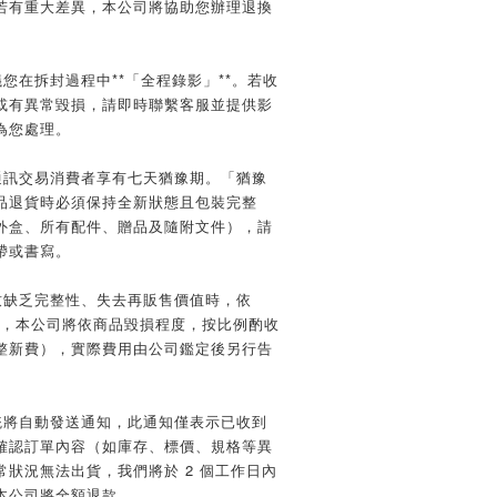
若有重大差異，本公司將協助您辦理退換
您在拆封過程中**「全程錄影」**。若收
或有異常毀損，請即時聯繫客服並提供影
為您處理。
通訊交易消費者享有七天猶豫期。「猶豫
品退貨時必須保持全新狀態且包裝完整
外盒、所有配件、贈品及隨附文件），請
帶或書寫。
致缺乏完整性、失去再販售價值時，依
規定，本公司將依商品毀損程度，按比例酌收
整新費），實際費用由公司鑑定後另行告
統將自動發送通知，此通知僅表示已收到
確認訂單內容（如庫存、標價、規格等異
狀況無法出貨，我們將於 2 個工作日內
本公司將全額退款。