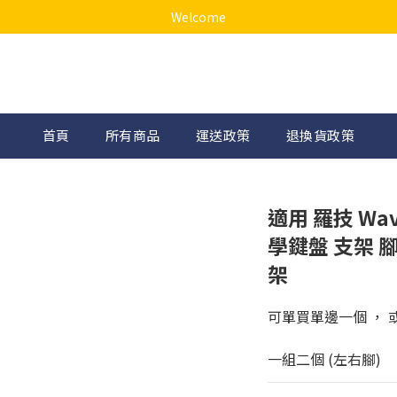
Welcome
首頁
所有商品
運送政策
退換貨政策
適用 羅技 Wav
學鍵盤 支架 腳
架
可單買單邊一個 ， 
一組二個 (左右腳)