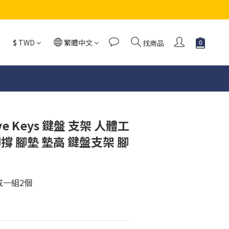
$
TWD
繁體中文
找商品
e Keys 鍵盤 支架 人體工
撐 腳墊 墊高 鍵盤支架 腳
或一組2個