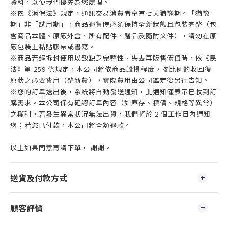
資料，以便我們優先為您處理。
※依《消保法》規定，通訊交易消費者享有七天猶豫期。「猶豫
期」非「試用期」，商品退貨時必須保持全新狀態且包裝完整（包
含商品本體、原廠外盒、所有配件、贈品及隨附文件），請勿在原
廠包裝上黏貼膠帶或書寫。
※商品若經拆封使用以致缺乏完整性、失去再販售價值時，依《民
法》第 259 條規定，本公司將依商品毀損程度，按比例酌收回復
原狀之必要費用（整新費），實際費用由公司鑑定後另行告知。
※您的訂單送出後，系統將自動發送通知，此通知僅表示已收到訂
購需求。本公司保有確認訂單內容（如庫存、標價、規格等異常）
之權利。若發生異常狀況無法出貨，我們將於 2 個工作日內通知
您；若您已付款，本公司將全額退款。
以上如果同意再請下單， 謝謝。
送貨及付款方式
顧客評價