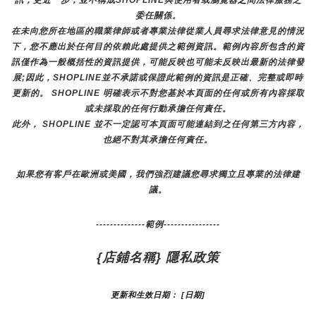
訊，更近一步，並不構成SHOPLINE與使用者或瀏覽器
之
間法律服務之
委任關係。
在未向您所在地區的職業律師或者專業法律從業人員尋求法律意見的情況
下，您不應出於任何目的依賴此處提供之範例資訊。範例內容所包含的資
訊僅作為一般概括性的資訊提供，可能反映也可能未反映出最新的法律發
展;因此，SHOPLINE並不承諾或保證此範例的資訊是正確、完整或即時
更新的。 SHOPLINE 明確表示不對您基於本頁面的任何或所有內容採取
或未採取的任何行動承擔任何責任。
此外， SHOPLINE 並不一定認可本頁面可能連結到之任何第三方內容，
也絕不對其承擔任何責任。
如果您有客戶在歐洲或美國，我們強烈建議您尋求獨立且專業的法律建
議。
--------------範例----------------
{店鋪名稱} 隱私政策
更新和生效日期： [日期]