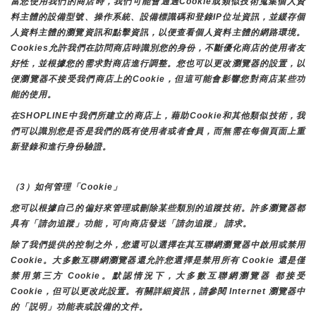
當您使用我們的商店時，我們可能會通過Cookie或類似技術蒐集個人資
料主體的設備型號、操作系統、設備標識碼和登錄IP位址資訊，並緩存個
人資料主體的瀏覽資訊和點擊資訊，以便查看個人資料主體的網路環境。
Cookies允許我們在訪問商店時識別您的身份，不斷優化商店的使用者友
好性，並根據您的需求對商店進行調整。您也可以更改瀏覽器的設置，以
便瀏覽器不接受我們商店上的Cookie，但這可能會影響您對商店某些功
能的使用。
在SHOPLINE中我們所建立的商店上，藉助Cookie和其他類似技術，我
們可以識別您是否是我們的既有使用者或者會員，而無需在每個頁面上重
新登錄和進行身份驗證。
（3）如何管理「Cookie」
您可以根據自己的偏好來管理或刪除某些類別的追蹤技術。許多瀏覽器都
具有「請勿追蹤」功能，可向商店發送「請勿追蹤」 請求。
除了我們提供的控制之外，您還可以選擇在其互聯網瀏覽器中啟用或禁用
Cookie。大多數互聯網瀏覽器還允許您選擇是禁用所有 Cookie 還是僅
禁用第三方 Cookie。默認情況下，大多數互聯網瀏覽器 都接受 
Cookie，但可以更改此設置。有關詳細資訊，請參閱 Internet 瀏覽器中
的「説明」功能表或設備的文件。