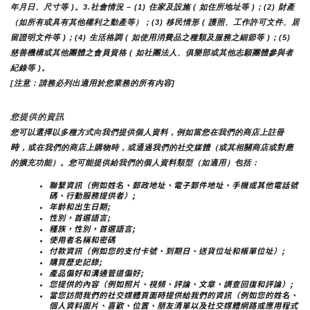
年月日、尺寸等 )。3.社會情況 – (1) 住家及設施 ( 如住所地址等 )；(2) 財產
（如所有或具有其他權利之動產等）；(3) 移民情形 ( 護照、工作許可文件、居
留證明文件等 )；(4) 生活格調 ( 如使用消費品之種類及服務之細節等 )；(5) 
慈善機構或其他團體之會員資格 ( 如社團法人、俱樂部或其他志願團體參與者
紀錄等 )。
[注意：請務必列出適用於您業務的所有內容]
您提供的資訊
您可以選擇以多種方式向我們提供個人資料，例如當您在我們的商店上註冊
時
，或在我們的商店上購物時，或通過我們的社交媒體（或其相關商店或對應
的擴充功能）。您可能提供給我們的個人資料類型（如適用）包括：
聯繫資訊（例如姓名、郵政地址、電子郵件地址、手機或其他電話號
碼、行動服務提供者）;
年齡和出生日期;
性別，首選語言;
種族，性別，首選語言;
使用者名稱和密碼
付款資訊（例如您的支付卡號、到期日、送貨位址和帳單位址）;
購買歷史記錄;
產品偏好和溝通管道偏好;
您提供的內容（例如照片、視頻、評論、文章、調查回復和評論）;
當您訪問我們的社交媒體頁面時提供給我們的資訊（例如您的姓名、
個人資料圖片、喜歡、位置、朋友清單以及社交媒體網路或應用程式