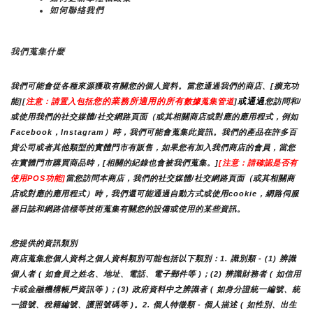
如何聯絡我們
我們蒐集什麼
我們可能會從各種來源獲取有關您的個人資料。當您通過我們的商店、[擴充功
您的業務所適用的所有
或通過
能][
注意：請置入包括
數據蒐集管道
]
您訪問和/
或使用我們的社交媒體/社交網路頁面（或其相關商店或對應的應用程式，例如
Facebook，Instagram）時，我們可能會蒐集此資訊。我們的產品在許多百
貨公司或者其他類型的實體門市有販售，如果您有加入我們商店的會員，當您
在實體門市購買商品時，[相關的紀錄也會被我們蒐集。]
[注意：請確認是否有
使用POS功能]
當您訪問本商店，我們的社交媒體/社交網路頁面（或其相關商
店或對應的應用程式）時，我們還可能通過自動方式或使用cookie，網路伺服
器日誌和網路信標等技術蒐集有關您的設備或使用的某些資訊。
您提供的資訊類別
商店蒐集您個人資料之個人資料類別可能包括以下類別：1. 識別類 - (1) 辨識
個人者 ( 如會員之姓名、地址、電話、電子郵件等 )；(2) 辨識財務者 ( 如信用
卡或金融機構帳戶資訊等 )；(3) 政府資料中之辨識者 ( 如身分證統一編號、統
一證號、稅籍編號、護照號碼等 )。2. 個人特徵類 - 個人描述 ( 如性別、出生