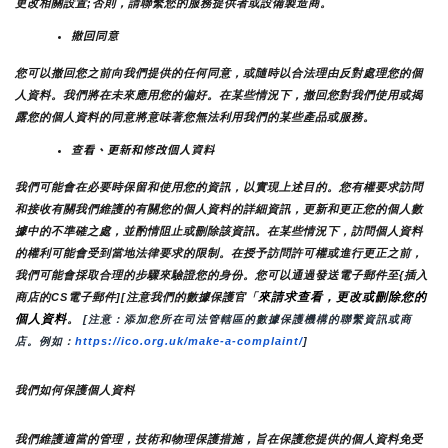
更改相關設置;否則，請聯繫您的服務提供者或設備製造商。
撤回同意
您可以撤回您之前向我們提供的任何同意，或隨時以合法理由反對處理您的個
人資料。我們將在未來應用您的偏好。在某些情況下，撤回您對我們使用或揭
露您的個人資料的同意將意味著您無法利用我們的某些產品或服務。
查看、更新和修改個人資料
我們可能會在必要時保留和使用您的資訊，以實現上述目的。您有權要求訪問
和接收有關我們維護的有關您的個人資料的詳細資訊，更新和更正您的個人數
據中的不準確之處，並酌情阻止或刪除該資訊。在某些情況下，訪問個人資料
的權利可能會受到當地法律要求的限制。在授予訪問許可權或進行更正之前，
我們可能會採取合理的步驟來驗證您的身份。您可以通過發送電子郵件至{插入
來請求查看，更改或刪除您的
商店的CS電子郵件][注意我們的數據保護官「
個人資料
。
 [注意：添加您所在司法管轄區的數據保護機構的聯繫資訊或商
店。例如：
https://ico.org.uk/make-a-complaint/
]
我們如何保護個人資料
我們維護適當的管理，技術和物理保護措施，旨在保護您提供的個人資料免受