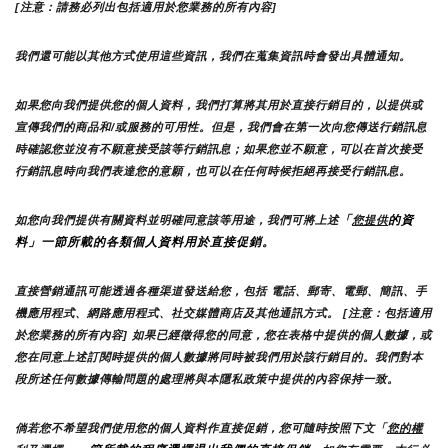
[注意：請務必列出包括適用於您業務的所有內容]
我們還可能以其他方式使用這些資訊，我們在蒐集資訊時會發出具體通知。
如果您向我們提供您的個人資料，我們打算將其用於直接行銷目的，以提供或
宣傳我們的商品和/或服務的可用性。但是，我們會在第一次向您傳送行銷訊息
時確認您並沒有不願意接受該等行銷訊息；如果您並不願意，可以在首次接受
行銷訊息時向我們表達您的意願，也可以在任何時候拒絕再接受行銷訊息。
「
的資
如您向我們提供有關資料並明確同意該等用途，我們可將上述
您提供
料」一節所載的各類個人資料用於直接促銷。
直接營銷通訊可能透過各種渠道發送給您，包括 電話、郵寄、電郵、簡訊、手
機應用程式、網路應用程式、社交媒體商店及其他通訊方式。 [注意：包括適用
於您業務的所有內容] 如果已經徵得您的同意，您在表格中提供的個人數據，或
您在同意上述訂閱時提供的個人數據將同時被我們用於該行銷目的。我們對本
段所述任何數據傳輸問題的處理將與本隱私政策中提供的內容保持一致。
倘若您不希望我們使用您的個人資料作直接促銷，您可隨時按照下文「
您的權