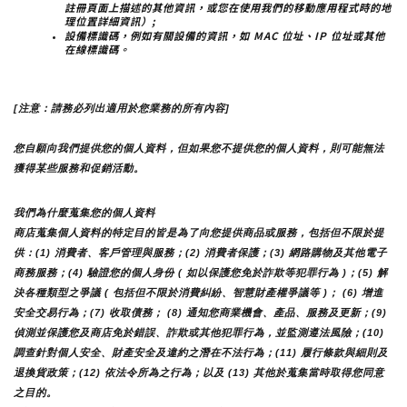
註冊頁面上描述的其他資訊，或您在使用我們的移動應用程式時的地
理位置詳細資訊）;
設備標識碼，例如有關設備的資訊，如 MAC 位址、IP 位址或其他
在線標識碼。
[注意：請務必列出適用於您業務的所有內容]
您自願向我們提供您的個人資料，但如果您不提供您的個人資料，則可能無法
獲得某些服務和促銷活動。
我們為什麼蒐集您的個人資料
商店蒐集個人資料的特定目的皆是為了向您提供商品或服務，包括但不限於提
供：(1) 消費者、客戶管理與服務；(2) 消費者保護；(3) 網路購物及其他電子
商務服務；(4) 驗證您的個人身份 ( 如以保護您免於詐欺等犯罪行為 )；(5) 解
決各種類型之爭議 ( 包括但不限於消費糾紛、智慧財產權爭議等 )； (6) 增進
安全交易行為；(7) 收取債務； (8) 通知您商業機會、產品、服務及更新；(9) 
偵測並保護您及商店免於錯誤、詐欺或其他犯罪行為，並監測遵法風險；(10) 
調查針對個人安全、財產安全及違約之潛在不法行為；(11) 履行條款與細則及
退換貨政策；(12) 依法令所為之行為；以及 (13) 其他於蒐集當時取得您同意
之目的。