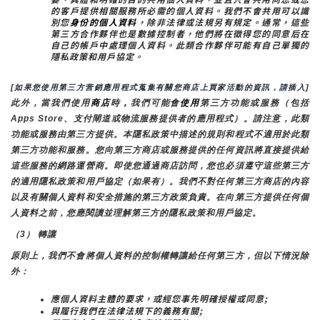
的客戶提供相關服務所必需的個人資料。我們不會共用可以識
別您
身份的個人資料
，除非法律或法規另有規定。通常，這些
第三方合作夥伴也是數據控制者，他們將在徵得您的同意后在
自己的帳戶中處理個人資料。此類合作夥伴可能有自己單獨的
隱私政策和用戶協定。
[如果您使用第三方营銷應用程式蒐集有關您商店上買家活動的資訊，請插入]
此外，當我們使用
商店
時
，
我們可能會
使用
第三方功能或服務（包括
Apps Store、支付閘道或物流服務提供者的應用程式）。請注意，此類
功能或服務由第三方提供。本隱私政策中描述的規則和程式不適用於此類
第三方功能和服務。您向第三方商店或服務提供的任何資訊將直接提供給
這些服務的網路運營商。即使您通過商店訪問，您也必須遵守這些第三方
的適用隱私政策和用戶協定（如果有）。我們不對任何第三方商店的內容
以及有關個人資料和安全措施的第三方政策負責。在向第三方提供任何個
人資料之前，您應閱讀並理解第三方的隱私政策和用戶協定。
（3） 轉讓
原則上，我們不會將個人資料的控制權轉讓給任何第三方，但以下情況除
外：
應個人資料主體的要求，或經您事先明確授權或同意;
與履行我們在法律法規下的義務有關;