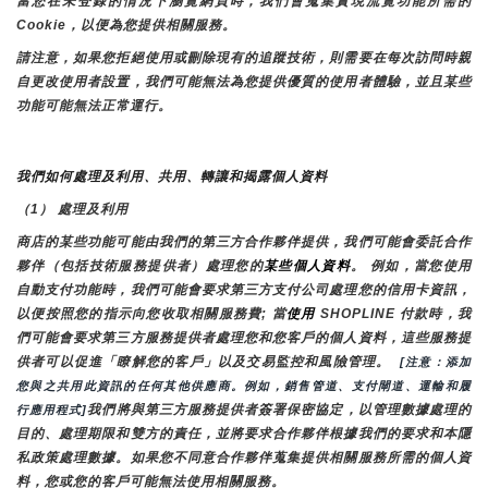
當您在未登錄的情況下瀏覽網頁時，我們會蒐集實現流覽功能所需的
Cookie，以便為您提供相關服務。
請注意，如果您拒絕使用或刪除現有的追蹤技術，則需要在每次訪問時親
自更改使用者設置，我們可能無法為您提供優質的使用者體驗，並且某些
功能可能無法正常運行。
我們如何處理及利用、共用、轉讓和揭露個人資料
（1） 處理及利用
商店的某些功能可能由我們的第三方合作夥伴提供，我們可能會委託合作
夥伴（包括技術服務提供者）處理您的
某些個人資料
。 例如，當您使用
自動支付功能時，我們可能會要求第三方支付公司處理您的信用卡資訊，
以便按照您的指示向您收取相關服務費; 當
使用 
SHOPLINE 付款時，我
們可能會要求第三方服務提供者處理您和您客戶的個人資料，這些服務提
供者可以促進「瞭解您的客戶」以及交易監控和風險管理。 
 [注意：添加
您與之共用此資訊的任何其他供應商。例如，銷售管道、支付閘道、運輸和履
我們將與第三方服務提供者簽署保密協定，以管理數據處理的
行應用程式]
目的、處理期限和雙方的責任，並將要求合作夥伴根據我們的要求和本隱
私政策處理數據。如果您不同意合作夥伴蒐集提供相關服務所需的個人資
料，您或您的客戶可能無法使用相關服務。