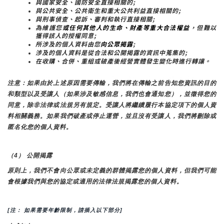
與國家安全、國防安全直接相關的;
與公共安全、公共衛生和重大公共利益直接相關的;
與刑事偵查、起訴、審判和執行直接相關;
為維護您
或任何其他人的生命、財產等重大合法權益
，但難以
獲得該人的授權同意;
所涉及的個人資料由您
向公眾揭露
;
涉及的個人資料是從合法和公開揭露的資訊中蒐集的;
在收購、合併、重組或破產後經營實體發生變化時進行轉讓。
注意：如果由於上述原因需要傳輸，我們將在傳輸之前告知您資訊的目的
和類型以及受讓人（如果涉及敏感信息，我們也會通知您），並徵得您的
同意，除非法律或法規另有規定。受讓人將繼續履行本協定項下的個人資
料相關義務。如果我們破產或停止運營，並且沒有受讓人，我們將刪除或
匿名化您的個人資料。
（4） 公開揭露
原則上，我們不會向公眾或未定義的群體揭露您的個人資料，但我們可能
會根據我們與您的協定或適用的法律法規揭露您的個人資料。
[注： 如果需要年齡限制，請插入以下部分]