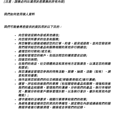
[注意：請務必列出適用於您業務的所有內容]
我們如何使用個人資料
我們可能會將您提供的資訊用於以下目的：
向您發送促銷內容或其他通信;
向您提供所要求的信息和服務;
與您聯繫以跟進或確認您的訂單，約會，退貨或退款，並向您發送與
我們提供給您的產品和服務相關的其他非行銷通信;
處理您的付款和/或交易;
創建和管理您的帳戶，包括訪問您的購買歷史記錄;
回復您的詢問;
在我們的商店、社交媒體商店和其他地方定製廣告，以滿足您的興趣
和歷史;
與您溝通並管理您參與的特殊活動、競賽、抽獎、活動（如有）、調
查和其他優惠;
操作並與您就我們的社交網路或[移動應用程式]進行溝通;
運營、評估和改進我們的業務（包括開發新產品和服務，增強和改進
我們的產品和服務，管理我們的溝通，分析我們的產品，執行市場研
究、數據分析和客戶關係管理計劃，以及執行會計、審計和其他內部
職能）;
遵守適用的法律要求、相關行業標準和我們的政策;
為避免重複並確保您的資訊的準確性，請定期在內部或通過我們的服
務提供者進行數據清理，鏈接或合併我們的記錄。