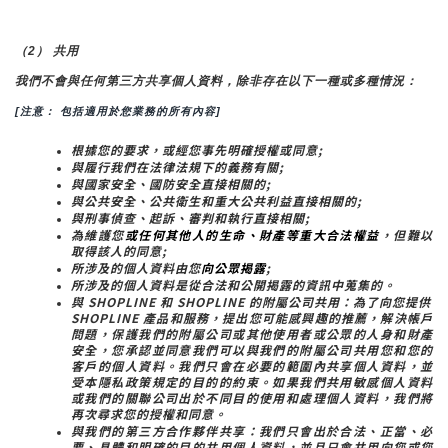
（2） 共用
我們不會與任何第三方共享個人資料，除非存在以下一種或多種情況：
[注意： 包括適用於您業務的所有內容]
根據您的要求，或經您事先明確授權或同意;
與履行我們在法律法規下的義務有關;
與國家安全、國防安全直接相關的;
與公共安全、公共衛生和重大公共利益直接相關的;
與刑事偵查、起訴、審判和執行直接相關;
為維護您
或任何其他人的生命、財產等重大合法權益
，但難以
取得該人的同意;
所涉及的個人資料由您
向公眾揭露
;
所涉及的個人資料是從合法和公開揭露的資訊中蒐集的。
與 SHOPLINE 和 SHOPLINE 的附屬公司共用：為了向您提供 
SHOPLINE 產品和服務，提出您可能感興趣的推薦，解決帳戶
問題，保護我們的附屬公司或其他使用者或公眾的人身和財產
安全，您承認並同意我們可以與我們的附屬公司共用您和您的
客戶的個人資料。我們只會在必要的範圍內共享個人資料，並
受本隱私政策規定的目的的約束。如果我們共用敏感個人資料
或我們的關聯公司出於不同目的使用和處理個人資料，我們將
再次尋求您的授權和同意。
與我們的第三方合作夥伴共享：我們只會出於合法、正當、必
要、具體和明確的目的共用個人資料，並且只會共用向您或您