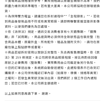
※賣場商品規格僅供參考，實際規格請以原廠官網標示為準。我們
將盡力維持資訊準確性，若有重大差異，本公司將協助您辦理退換
貨。
※為保障雙方權益，建議您在拆封過程中**「全程錄影」**。若收
到商品後發現品項不符或有異常毀損，請即時聯繫客服並提供影像
資料，以便我們優先為您處理。
※依《消保法》規定，通訊交易消費者享有七天猶豫期。「猶豫
期」非「試用期」，商品退貨時必須保持全新狀態且包裝完整（包
含商品本體、原廠外盒、所有配件、贈品及隨附文件），請勿在原
廠包裝上黏貼膠帶或書寫。
※商品若經拆封使用以致缺乏完整性、失去再販售價值時，依《民
法》第 259 條規定，本公司將依商品毀損程度，按比例酌收回復
原狀之必要費用（整新費），實際費用由公司鑑定後另行告知。
※您的訂單送出後，系統將自動發送通知，此通知僅表示已收到訂
購需求。本公司保有確認訂單內容（如庫存、標價、規格等異常）
之權利。若發生異常狀況無法出貨，我們將於 2 個工作日內通知
您；若您已付款，本公司將全額退款。
以上如果同意再請下單， 謝謝。