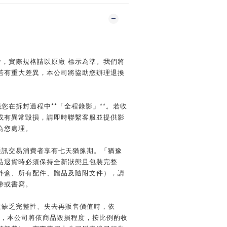
】
考，實際規格請以原廠 標示為準。我們將
若有重大差異，本公司將協助您辦理退換
您在拆封過程中**「全程錄影」**。若收
或有異常毀損，請即時聯繫客服並提供影
為您處理。
通訊交易消費者享有七天猶豫期。「猶豫
品退貨時必須保持全新狀態且包裝完整
外盒、所有配件、贈品及隨附文件），請
帶或書寫。
致缺乏完整性、失去再販售價值時，依
規定，本公司將依商品毀損程度，按比例酌收