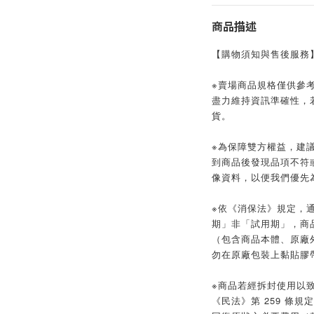
商品描述
【購物須知與售後服務
※賣場商品規格僅供參
盡力維持資訊準確性，
貨。
※為保障雙方權益，建議
到商品後發現品項不符
像資料，以便我們優先
※依《消保法》規定，
期」非「試用期」，商
（包含商品本體、原廠
勿在原廠包裝上黏貼膠
※商品若經拆封使用以
《民法》第 259 條