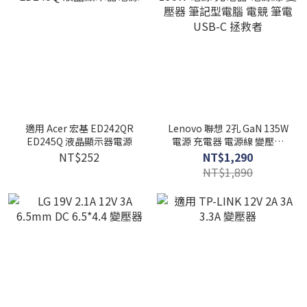
適用 Acer 宏基 ED242QR
Lenovo 聯想 2孔 GaN 135W
ED245Q 液晶顯示器電源
電源 充電器 電源線 變壓器
筆記型電腦 電競 筆電 USB-
NT$252
NT$1,290
C 拯救者
NT$1,890