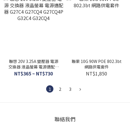
聯想 20V 3.25A 變壓器 電源
聯果 10G 90W POE 802.3bt
交換器 液晶螢幕 電源適配器
網路供電套件
G27C4 G27CQ4 G27CQ4P
NT$365 ~ NT$730
NT$1,850
G32C4 G32CQ4
1
2
3
聯絡我們