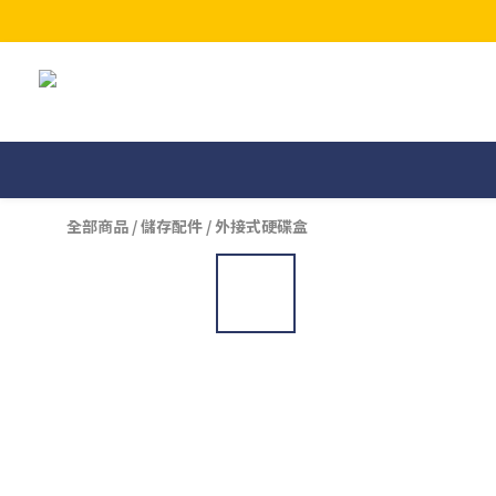
全部商品
/
儲存配件
/
外接式硬碟盒