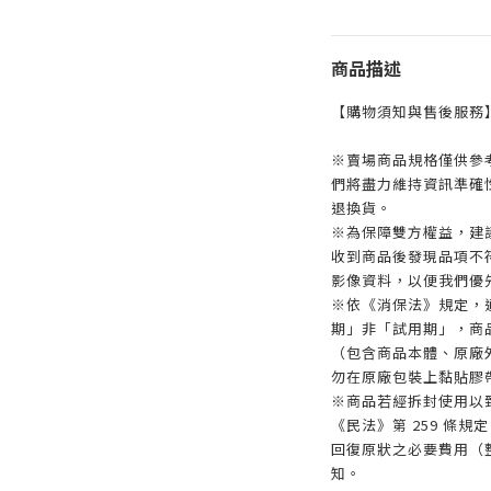
商品描述
【購物須知與售後服務
※賣場商品規格僅供參
們將盡力維持資訊準確
退換貨。
※為保障雙方權益，建議
收到商品後發現品項不
影像資料，以便我們優
※依《消保法》規定，
期」非「試用期」，商
（包含商品本體、原廠
勿在原廠包裝上黏貼膠
※商品若經拆封使用以
《民法》第 259 條
回復原狀之必要費用（
知。