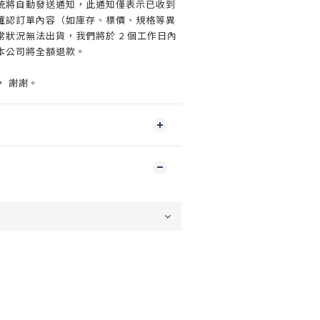
統將自動發送通知，此通知僅表示已收到
確認訂單內容（如庫存、標價、規格等異
狀況無法出貨，我們將於 2 個工作日內
本公司將全額退款。
， 謝謝。