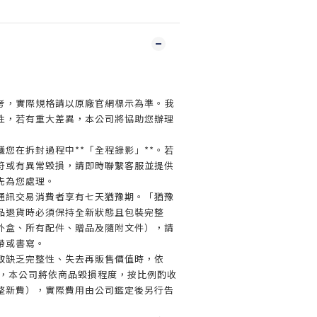
】
考，實際規格請以原廠官網標示為準。我
性，若有重大差異，本公司將協助您辦理
您在拆封過程中**「全程錄影」**。若
符或有異常毀損，請即時聯繫客服並提供
先為您處理。
通訊交易消費者享有七天猶豫期。「猶豫
品退貨時必須保持全新狀態且包裝完整
外盒、所有配件、贈品及隨附文件），請
帶或書寫。
致缺乏完整性、失去再販售價值時，依
規定，本公司將依商品毀損程度，按比例酌收
整新費），實際費用由公司鑑定後另行告