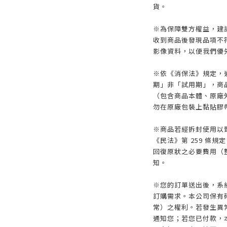
貨。
※為保障雙方權益，建議
收到商品後發現品項不
影像資料，以便我們優
※依《消保法》規定，
期」非「試用期」，商
（包含商品本體、原廠
勿在原廠包裝上黏貼膠
※商品若經拆封使用以
《民法》第 259 條
回復原狀之必要費用（
知。
※您的訂單送出後，系
訂購需求。本公司保有
常）之權利。若發生異常
通知您；若您已付款，