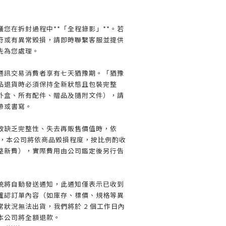
您在拆封過程中**「全程錄影」**。若
符或有異常毀損，請即時聯繫客服並提供
先為您處理。
通訊交易消費者享有七天猶豫期。「猶豫
品退貨時必須保持全新狀態且包裝完整
外盒、所有配件、贈品及隨附文件），請
帶或書寫。
致缺乏完整性、失去再販售價值時，依
規定，本公司將依商品毀損程度，按比例酌收
整新費），實際費用由公司鑑定後另行告
統將自動發送通知，此通知僅表示已收到
確認訂單內容（如庫存、標價、規格等異
狀況無法出貨，我們將於 2 個工作日內
本公司將全額退款。