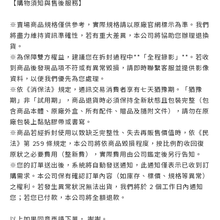
【購物須知與售後服務】
※賣場商品規格僅供參考，實際規格請以原廠官網標示為準。我們
將盡力維持資訊準確性，若有重大差異，本公司將協助您辦理退換
貨。
※為保障雙方權益，建議您在拆封過程中**「全程錄影」**。若收
到商品後發現品項不符或有異常毀損，請即時聯繫客服並提供影像
資料，以便我們優先為您處理。
※依《消保法》規定，通訊交易消費者享有七天猶豫期。「猶豫
期」非「試用期」，商品退貨時必須保持全新狀態且包裝完整（包
含商品本體、原廠外盒、所有配件、贈品及隨附文件），請勿在原
廠包裝上黏貼膠帶或書寫。
※商品若經拆封使用以致缺乏完整性、失去再販售價值時，依《民
法》第 259 條規定，本公司將依商品毀損程度，按比例酌收回復
原狀之必要費用（整新費），實際費用由公司鑑定後另行告知。
※您的訂單送出後，系統將自動發送通知，此通知僅表示已收到訂
購需求。本公司保有確認訂單內容（如庫存、標價、規格等異常）
之權利。若發生異常狀況無法出貨，我們將於 2 個工作日內通知
您；若您已付款，本公司將全額退款。
以上如果同意再請下單， 謝謝。