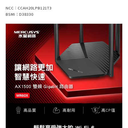
NCC：CCAH20LPB121T3
BSMI：D38330