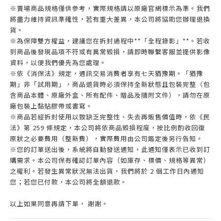
※賣場商品規格僅供參考，實際規格請以原廠官網標示為準。我們
將盡力維持資訊準確性，若有重大差異，本公司將協助您辦理退換
貨。
※為保障雙方權益，建議您在拆封過程中**「全程錄影」**。若收
到商品後發現品項不符或有異常毀損，請即時聯繫客服並提供影像
資料，以便我們優先為您處理。
※依《消保法》規定，通訊交易消費者享有七天猶豫期。「猶豫
期」非「試用期」，商品退貨時必須保持全新狀態且包裝完整（包
含商品本體、原廠外盒、所有配件、贈品及隨附文件），請勿在原
廠包裝上黏貼膠帶或書寫。
※商品若經拆封使用以致缺乏完整性、失去再販售價值時，依《民
法》第 259 條規定，本公司將依商品毀損程度，按比例酌收回復
原狀之必要費用（整新費），實際費用由公司鑑定後另行告知。
※您的訂單送出後，系統將自動發送通知，此通知僅表示已收到訂
購需求。本公司保有確認訂單內容（如庫存、標價、規格等異常）
之權利。若發生異常狀況無法出貨，我們將於 2 個工作日內通知
您；若您已付款，本公司將全額退款。
以上如果同意再請下單， 謝謝。