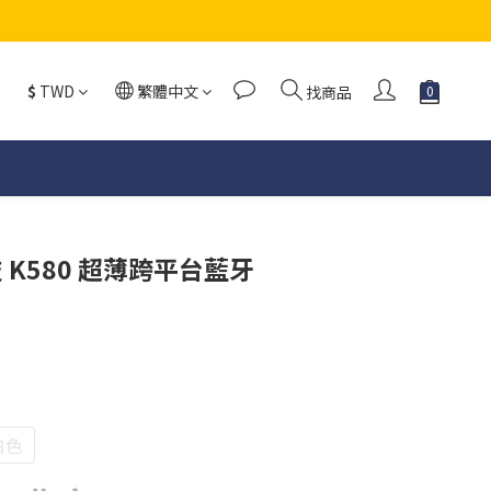
$
TWD
繁體中文
找商品
羅技 K580 超薄跨平台藍牙
白色