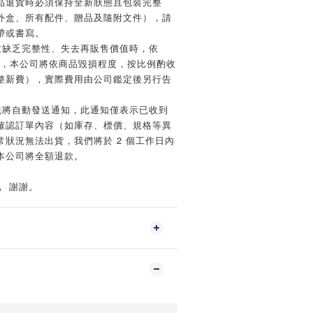
品退貨時必須保持全新狀態且包裝完整
外盒、所有配件、贈品及隨附文件），請
帶或書寫。
致缺乏完整性、失去再販售價值時，依
規定，本公司將依商品毀損程度，按比例酌收
整新費），實際費用由公司鑑定後另行告
統將自動發送通知，此通知僅表示已收到
確認訂單內容（如庫存、標價、規格等異
狀況無法出貨，我們將於 2 個工作日內
本公司將全額退款。
， 謝謝。