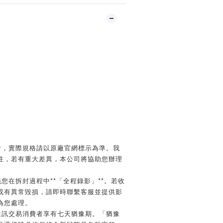
】
考，實際規格請以原廠官網標示為準。我
性，若有重大差異，本公司將協助您辦理
您在拆封過程中**「全程錄影」**。若收
或有異常毀損，請即時聯繫客服並提供影
為您處理。
通訊交易消費者享有七天猶豫期。「猶豫