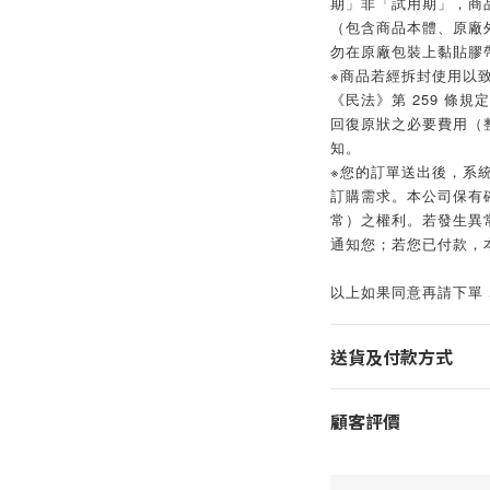
期」非「試用期」，商
（包含商品本體、原廠
勿在原廠包裝上黏貼膠
※商品若經拆封使用以
《民法》第 259 條
回復原狀之必要費用（
知。
※您的訂單送出後，系
訂購需求。本公司保有
常）之權利。若發生異常
通知您；若您已付款，
以上如果同意再請下單
送貨及付款方式
顧客評價