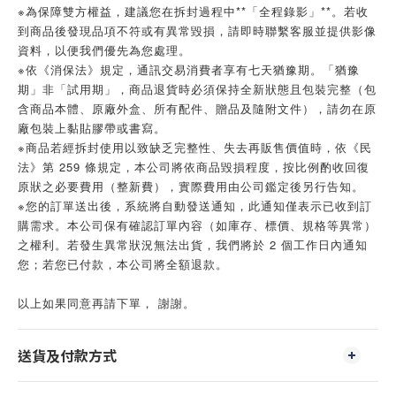
※為保障雙方權益，建議您在拆封過程中**「全程錄影」**。若收
到商品後發現品項不符或有異常毀損，請即時聯繫客服並提供影像
資料，以便我們優先為您處理。
※依《消保法》規定，通訊交易消費者享有七天猶豫期。「猶豫
期」非「試用期」，商品退貨時必須保持全新狀態且包裝完整（包
含商品本體、原廠外盒、所有配件、贈品及隨附文件），請勿在原
廠包裝上黏貼膠帶或書寫。
※商品若經拆封使用以致缺乏完整性、失去再販售價值時，依《民
法》第 259 條規定，本公司將依商品毀損程度，按比例酌收回復
原狀之必要費用（整新費），實際費用由公司鑑定後另行告知。
※您的訂單送出後，系統將自動發送通知，此通知僅表示已收到訂
購需求。本公司保有確認訂單內容（如庫存、標價、規格等異常）
之權利。若發生異常狀況無法出貨，我們將於 2 個工作日內通知
您；若您已付款，本公司將全額退款。
以上如果同意再請下單， 謝謝。
送貨及付款方式