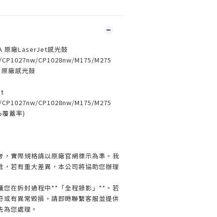
26A 原廠LaserJet感光鼓
/CP1027nw/CP1028nw/M175/M275
6A) 原廠感光鼓
t
/CP1027nw/CP1028nw/M175/M275
%覆蓋率)
】
考，實際規格請以原廠官網標示為準。我
性，若有重大差異，本公司將協助您辦理
您在拆封過程中**「全程錄影」**。若
符或有異常毀損，請即時聯繫客服並提供
先為您處理。