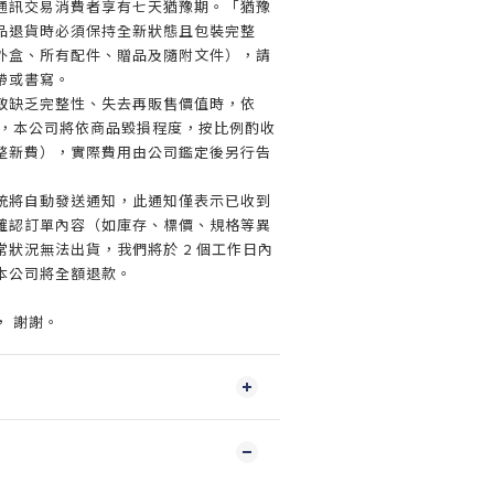
通訊交易消費者享有七天猶豫期。「猶豫
品退貨時必須保持全新狀態且包裝完整
外盒、所有配件、贈品及隨附文件），請
帶或書寫。
致缺乏完整性、失去再販售價值時，依
規定，本公司將依商品毀損程度，按比例酌收
整新費），實際費用由公司鑑定後另行告
統將自動發送通知，此通知僅表示已收到
確認訂單內容（如庫存、標價、規格等異
狀況無法出貨，我們將於 2 個工作日內
本公司將全額退款。
， 謝謝。