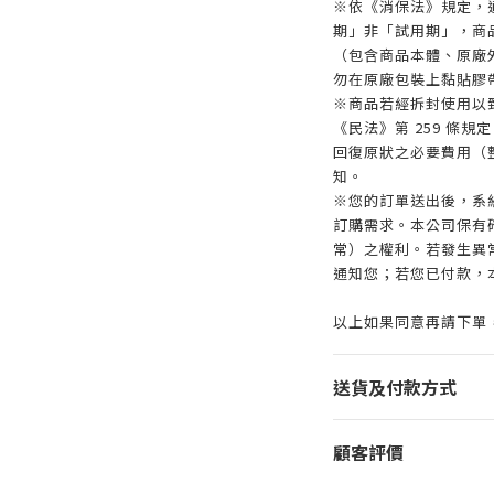
※依《消保法》規定，
期」非「試用期」，商
（包含商品本體、原廠
勿在原廠包裝上黏貼膠
※商品若經拆封使用以
《民法》第 259 條
回復原狀之必要費用（
知。
※您的訂單送出後，系
訂購需求。本公司保有
常）之權利。若發生異常
通知您；若您已付款，
以上如果同意再請下單
送貨及付款方式
顧客評價