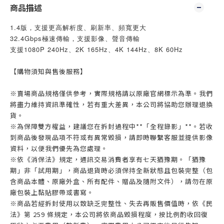
商品描述
1.4版，支援更高解析度、刷新率、頻寬更大
32.4Gbps極速傳輸，支援影像、聲音傳輸
支援1080P 240Hz、2K 165Hz、4K 144Hz、8K 60Hz
【購物須知與售後服務】
※賣場商品規格僅供參考，實際規格請以原廠官網標示為準。我們
將盡力維持資訊準確性，若有重大差異，本公司將協助您辦理退換
貨。
※為保障雙方權益，建議您在拆封過程中**「全程錄影」**。若收
到商品後發現品項不符或有異常毀損，請即時聯繫客服並提供影像
資料，以便我們優先為您處理。
※依《消保法》規定，通訊交易消費者享有七天猶豫期。「猶豫
期」非「試用期」，商品退貨時必須保持全新狀態且包裝完整（包
含商品本體、原廠外盒、所有配件、贈品及隨附文件），請勿在原
廠包裝上黏貼膠帶或書寫。
※商品若經拆封使用以致缺乏完整性、失去再販售價值時，依《民
法》第 259 條規定，本公司將依商品毀損程度，按比例酌收回復