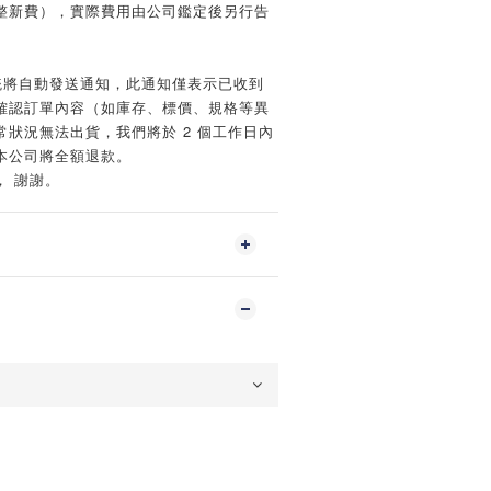
整新費），實際費用由公司鑑定後另行告
統將自動發送通知，此通知僅表示已收到
確認訂單內容（如庫存、標價、規格等異
狀況無法出貨，我們將於 2 個工作日內
本公司將全額退款。
， 謝謝。