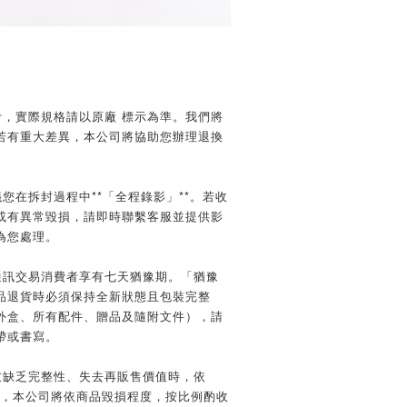
】
考，實際規格請以原廠 標示為準。我們將
若有重大差異，本公司將協助您辦理退換
您在拆封過程中**「全程錄影」**。若收
或有異常毀損，請即時聯繫客服並提供影
為您處理。
通訊交易消費者享有七天猶豫期。「猶豫
品退貨時必須保持全新狀態且包裝完整
外盒、所有配件、贈品及隨附文件），請
帶或書寫。
致缺乏完整性、失去再販售價值時，依
規定，本公司將依商品毀損程度，按比例酌收