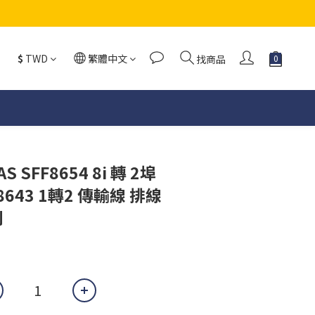
$
TWD
繁體中文
找商品
S SFF8654 8i 轉 2埠
F8643 1轉2 傳輸線 排線
列