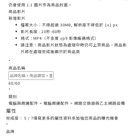
仍會使用 1:1 圖片作為商品封面。
商品影片
新增影片
檔案大小：不得超過 30MB, 解析度不得低於 1x1 px
影片長度 : 10秒-60秒
格式：MP4（不支援 vp9 影像編碼格式）
請注意：商品影片狀態為處理中時仍可上架商品，商品影
片將在處理完成後顯示於商品頁
*
商品名稱
60/60
*
類別
電腦與周邊配件 > 電腦周邊配件 > 網路交換器與乙太網路設備
屬性
完成度： 5 / 7
填寫更多的屬性資料來加強您商品的曝光機會
*
品牌