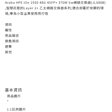
Aruba HPE IOn 1930 48G 4SFP+ 370W Sw網絡交換器(JL686B)
,智慧託管的Layer 2+ 乙太網路交換器系列;適合部署於安靜的環
境;專為小型企業使用而打造
資訊
屬性
商品描述
銷售資訊
運費
其他
基本資訊
商品圖片
*
1:1比例圖片