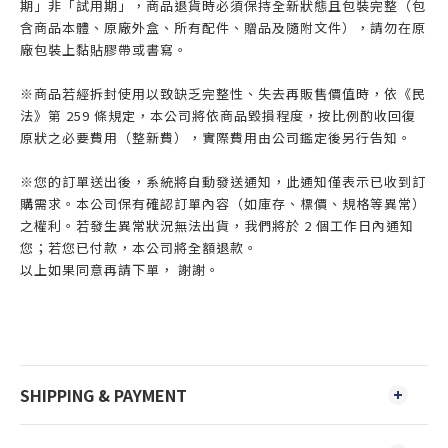
期」非「試用期」，商品退貨時必須保持全新狀態且包裝完整（包
含商品本體、原廠外盒、所有配件、贈品及隨附文件），請勿在原
廠包裝上黏貼膠帶或書寫。
※商品若經拆封使用以致缺乏完整性、失去再販售價值時，依《民
法》第 259 條規定，本公司將依商品毀損程度，按比例酌收回復
原狀之必要費用（整新費），實際費用由公司鑑定後另行告知。
※您的訂單送出後，系統將自動發送通知，此通知僅表示已收到訂
購需求。本公司保有確認訂單內容（如庫存、標價、規格等異常）
之權利。若發生異常狀況無法出貨，我們將於 2 個工作日內通知
您；若您已付款，本公司將全額退款。
以上如果同意再請下單， 謝謝。
SHIPPING & PAYMENT