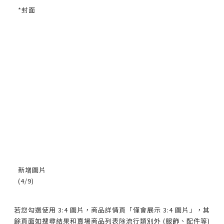
*
封面
新增圖片
(4/9)
若您勾選使用 3:4 圖片，商品詳情頁「僅會展示 3:4 圖片」，其
餘頁面如搜尋結果和賣場商品列表除流行類別外 (服飾、配件等)