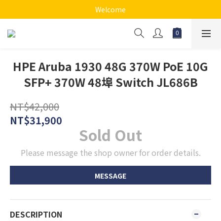
Welcome
HPE Aruba 1930 48G 370W PoE 10G
SFP+ 370W 48埠 Switch JL686B
NT$42,000
NT$31,900
Sold Out
Please message the shop owner for order details.
MESSAGE
DESCRIPTION