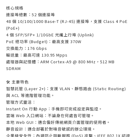
核心規格
連接埠總數：52 個連接埠
48 個 10/100/1000 Base-T (RJ-45) 連接埠，支援 Class 4 PoE
(PoE+)
4 個 SFP/SFP+ 1/10GbE 光纖上行埠 (Uplink)
PoE 總功率 (Budget)：最高支援 370W
交換能力：176 Gbps
輸送量：最高可達 130.95 Mpps
處理器與記憶體：ARM Cortex-A9 @ 800 MHz，512 MB
SDRAM
🛠️ 主要特色
智慧託管 (Layer 2+)：支援 VLAN、靜態路由 (Static Routing)
與 ACL 等進階管理功能。
管理方式靈活：
Instant On 行動 App：手機即可完成設定與監控。
雲端 Web 入口網站：不論身在何處皆可管理。
本地 Web GUI：適合偏好傳統網頁介面管理的使用者。
靜音設計：適合部署於對噪音敏感的辦公環境。
企業級安全性：內建防止阻斷服務 (DoS) 攻擊、IEEE 802.1X 認證