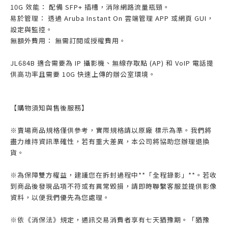
10G 效能： 配備 SFP+ 插槽，消除網路流量瓶頸。
易於管理： 透過 Aruba Instant On 雲端管理 APP 或網頁 GUI，
設定與監控。
無額外費用： 無需訂閱或授權費用。
JL684B 適合需要為 IP 攝影機、無線存取點 (AP) 和 VoIP 電話提
供高功率且需要 10G 快速上傳的辦公室環境。
【購物須知與售後服務】
※賣場商品規格僅供參考，實際規格請以原廠 標示為準。我們將
盡力維持資訊準確性，若有重大差異，本公司將協助您辦理退換
貨。
※為保障雙方權益，建議您在拆封過程中**「全程錄影」**。若收
到商品後發現品項不符或有異常毀損，請即時聯繫客服並提供影像
資料，以便我們優先為您處理。
※依《消保法》規定，通訊交易消費者享有七天猶豫期。「猶豫