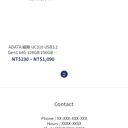
ADATA 威剛 UC310 USB3.2
Gen1 64G 128GB 256GB 旋
轉隨身碟
NT$230 ~ NT$1,090
1
Contact
Phone / XX-XXX-XXX-XXX
Hours / XXXX-XXXX