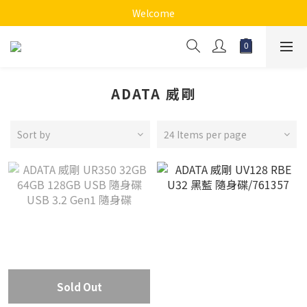
Welcome
ADATA 威剛
Sort by
24 Items per page
Sold Out