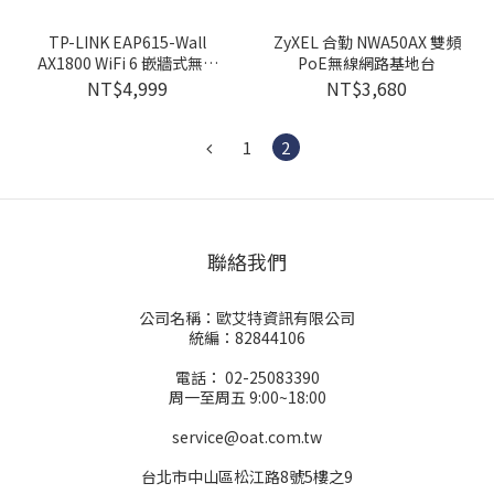
TP-LINK EAP615-Wall
ZyXEL 合勤 NWA50AX 雙頻
AX1800 WiFi 6 嵌牆式無線
PoE無線網路基地台
基地台
NT$4,999
NT$3,680
1
2
聯絡我們
公司名稱：歐艾特資訊有限公司
統編：82844106
電話： 02-25083390
周一至周五 9:00~18:00
service@oat.com.tw
台北市中山區松江路8號5樓之9